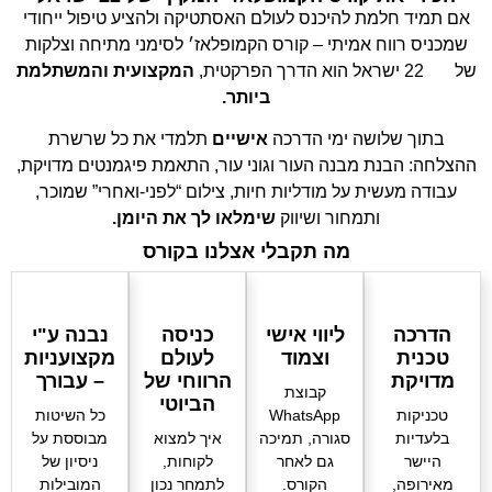
אם תמיד חלמת להיכנס לעולם האסתטיקה ולהציע טיפול ייחודי
שמכניס רווח אמיתי – קורס הקמופלאז׳ לסימני מתיחה וצלקות
של ‎22 ישראל הוא הדרך הפרקטית,
המקצועית והמשתלמת
ביותר.
בתוך שלושה ימי הדרכה
אישיים
תלמדי את כל שרשרת
ההצלחה: הבנת מבנה העור וגוני עור, התאמת פיגמנטים מדויקת,
עבודה מעשית על מודליות חיות, צילום “לפני-ואחרי” שמוכר,
ותמחור ושיווק
שימלאו לך את היומן.
מה תקבלי אצלנו בקורס
הדרכה
ליווי אישי
כניסה
נבנה ע"י
טכנית
וצמוד
לעולם
מקצועניות
מדויקת
הרווחי של
– עבורך
קבוצת
הביוטי
טכניקות
WhatsApp
כל השיטות
בלעדיות
סגורה, תמיכה
איך למצוא
מבוססת על
היישר
גם לאחר
לקוחות,
ניסיון של
מאירופה,
הקורס.
לתמחר נכון
המובילות