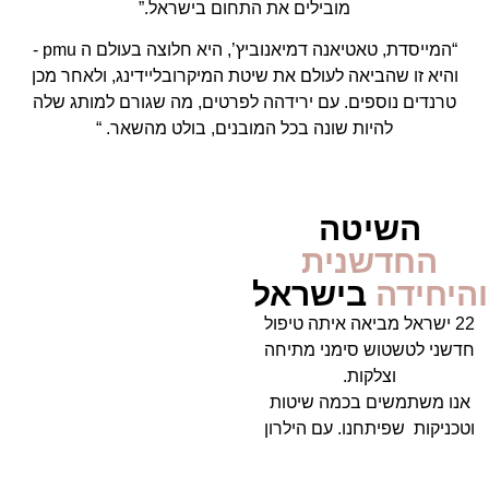
מובילים את התחום בישראל.”
“המייסדת, טאטיאנה דמיאנוביץ’, היא חלוצה בעולם ה pmu -
והיא זו שהביאה לעולם את שיטת המיקרובליידינג, ולאחר מכן
טרנדים נוספים. עם ירידהה לפרטים, מה שגורם למותג שלה
להיות שונה בכל המובנים, בולט מהשאר. “
השיטה
החדשנית
והיחידה
בישראל
22 ישראל מביאה איתה טיפול
חדשני לטשטוש סימני מתיחה
וצלקות.
אנו משתמשים בכמה שיטות
וטכניקות שפיתחנו. עם הילרון
שוק (סרום) ובפיגמנטים
מיוחדים ובטוחים לגוף שדוהים