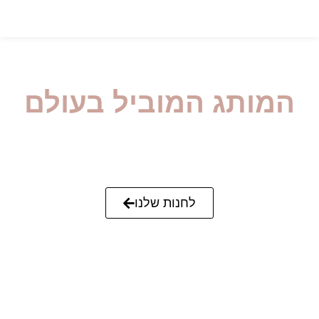
22 ישראל
המותג המוביל בעולם
החברה מאירופה והיחידה בישראל המלמדת את השיטה
החדשנית
לטיפול והסוואה של סימני מתיחה וצלקות,
יחד עם המוצרים שנבחרו לטובים בעולם.
לחנות שלנו