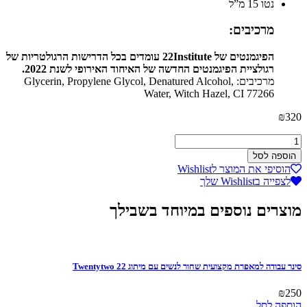
נטו 15 מ”ל
מרכיבים:
הפיגמנטים של 22Institute עומדים בכל הדרישות הרגולטריות של
רגולציית הפיגמנטים החדשה של האיחוד האירופי לשנת 2022.
מרכיבים: Glycerin, Propylene Glycol, Denatured Alcohol,
Water, Witch Hazel, CI 77266
₪
320
כמות
של
הוספה לסל
פיגמנט
הוסיפי את המוצר לWishlist
איפור
לצפייה בWishlist שלך
קבוע
בצבע
מוצרים נוספים במיוחד בשבילך
שחור
סינר עבודה למאפרת מקצועית שחור לנשים עם מיתוג Twentytwo 22
₪
250
הוספה לסל