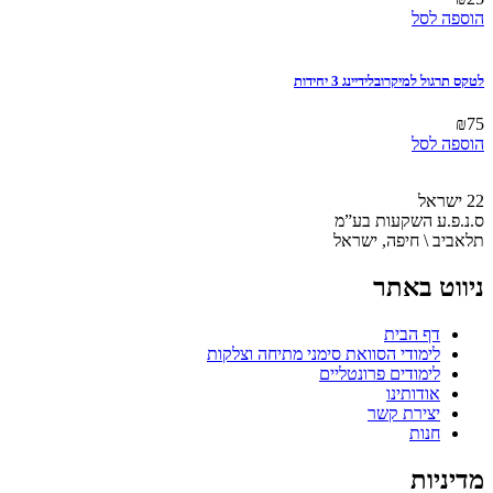
לבחור
הוספה לסל
את
האפשרויות
בעמוד
לטקס תרגול למיקרובלידיינג 3 יחידות
המוצר
₪
75
הוספה לסל
22 ישראל
ס.נ.פ.ע השקעות בע”מ
תלאביב \ חיפה, ישראל
ניווט באתר
דף הבית
לימודי הסוואת סימני מתיחה וצלקות
לימודים פרונטליים
אודותינו
יצירת קשר
חנות
מדיניות