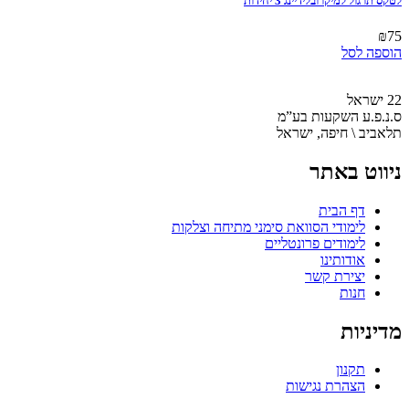
לטקס תרגול למיקרובלידיינג 3 יחידות
המוצר
₪
75
הוספה לסל
22 ישראל
ס.נ.פ.ע השקעות בע”מ
תלאביב \ חיפה, ישראל
ניווט באתר
דף הבית
לימודי הסוואת סימני מתיחה וצלקות
לימודים פרונטליים
אודותינו
יצירת קשר
חנות
מדיניות
תקנון
הצהרת נגישות