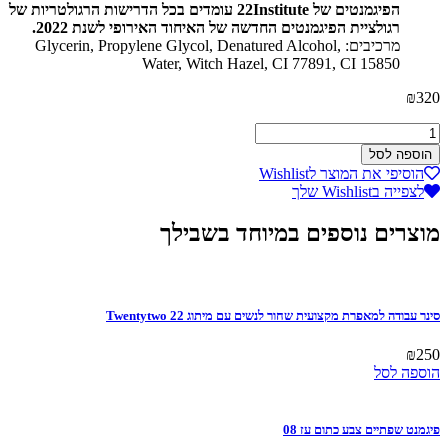
הפיגמנטים של 22Institute עומדים בכל הדרישות הרגולטריות של
רגולציית הפיגמנטים החדשה של האיחוד האירופי לשנת 2022.
מרכיבים: Glycerin, Propylene Glycol, Denatured Alcohol,
Water, Witch Hazel, CI 77891, CI 15850
₪
320
כמות
של
הוספה לסל
פיגמנט
הוסיפי את המוצר לWishlist
שפתיים
לצפייה בWishlist שלך
בצבע
ניוד
מוצרים נוספים במיוחד בשבילך
ורוד
01
סינר עבודה למאפרת מקצועית שחור לנשים עם מיתוג Twentytwo 22
₪
250
הוספה לסל
פיגמנט שפתיים צבע כתום עז 08