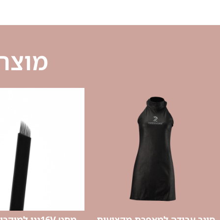
מוצרי
סינר עבודה למאפרת מקצועית
מחט 16Vננו למיקרובליידינג