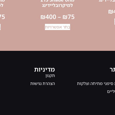
למיקרובליידינג
למ
₪
75
₪
400
–
₪
75
בחר אפשרויות
ב
ר
מדיניות
תקנון
 סימני מתיחה וצלקות
הצהרת נגישות
ליים