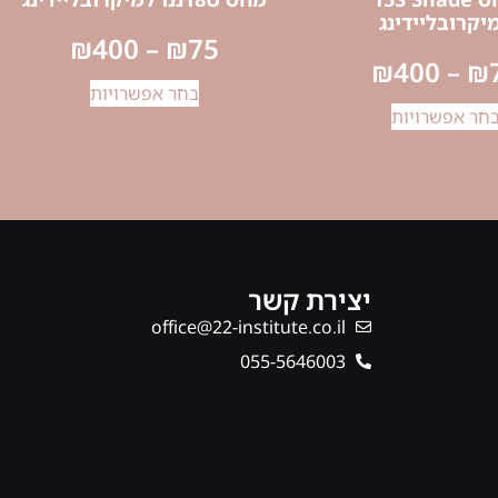
יקרובליידינג
₪
400
–
₪
75
₪
400
–
₪
בחר אפשרויות
חר אפשרויות
יצירת קשר
office@22-institute.co.il
‎055-5646003