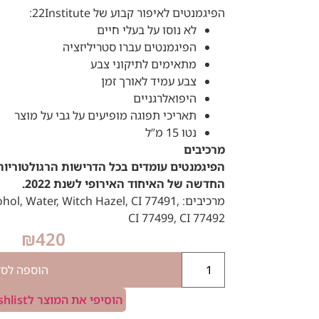
הפיגמנטים לאיפור קבוע של 22Institute:
לא נוסו על בעלי חיים
הפיגמנטים עברו סטריליזציה
מתאימים לתיקוני צבע
צבע עמיד לאורך זמן
היפואלרגניים
תאריכי תפוגה מופיעים על גבי על מוצר
נטו 15 מ”ל
מרכיבים
הפיגמנטים עומדים בכל הדרישות הרגולטוריות
החדשה של האיחוד האירופי לשנת 2022.
מרכיבים: , Water, Witch Hazel, CI 77491
CI 77499, CI 77492
₪
420
הוספה לסל
הוסיפי את המוצר לWishlist