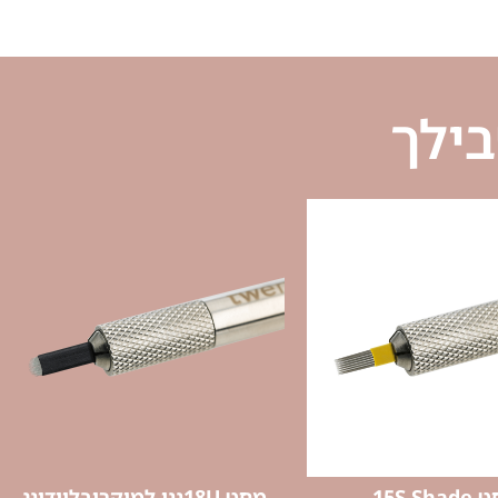
בילך
מחט 15S Shade
מחט 18Uננו למיקרובליידינג