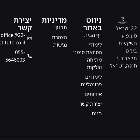
ניווט
מדיניות
יצירת
באתר
קשר
תקנון
22 ישראל
דף הבית
office@22-
ס.נ.פ.ע
הצהרת
stitute.co.il
השקעות
לימודי
נגישות
בע”מ
הסוואת סימני
‎055-
תלאביב \
מתיחה
5646003
חיפה, ישראל
וצלקות
לימודים
פרונטליים
אודותינו
יצירת קשר
חנות