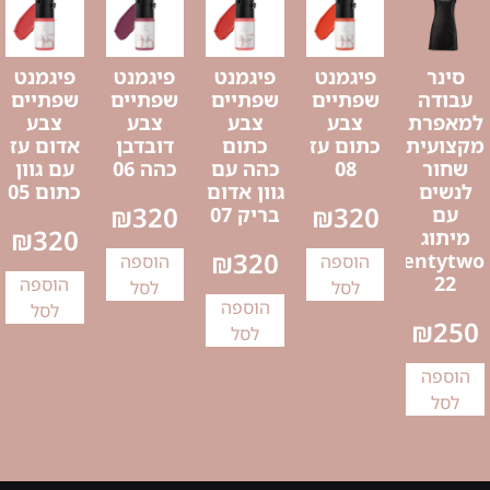
סינר
פיגמנט
פיגמנט
פיגמנט
פיגמנט
עבודה
שפתיים
שפתיים
שפתיים
שפתיים
למאפרת
צבע
צבע
צבע
צבע
מקצועית
כתום עז
כתום
דובדבן
אדום עז
שחור
08
כהה עם
כהה 06
עם גוון
לנשים
גוון אדום
כתום 05
₪
320
₪
320
עם
בריק 07
₪
320
מיתוג
₪
320
Twentytwo
הוספה
הוספה
22
הוספה
לסל
לסל
הוספה
לסל
₪
250
לסל
הוספה
לסל