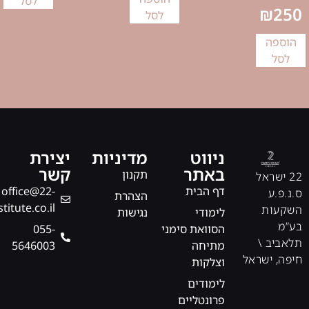
לסל
₪
250
לסל
הוספה
לסל
ניווט
מדיניות
יצירת
באתר
קשר
תקנון
22 ישראל
דף הבית
office@22-
ס.נ.פ.ע
הצהרת
stitute.co.il
השקעות
לימודי
נגישות
בע”מ
הסוואת סימני
‎055-
תלאביב \
מתיחה
5646003
חיפה, ישראל
וצלקות
לימודים
פרונטליים