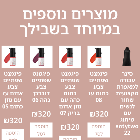
מוצרים נוספים
במיוחד בשבילך
סינר
פיגמנט
פיגמנט
פיגמנט
פיגמנט
עבודה
שפתיים
שפתיים
שפתיים
שפתיים
למאפרת
צבע
צבע
צבע
צבע
מקצועית
כתום עז
כתום
דובדבן
אדום עז
שחור
08
כהה עם
כהה 06
עם גוון
לנשים
גוון אדום
כתום 05
₪
320
₪
320
עם
בריק 07
₪
320
מיתוג
₪
320
Twentytwo
הוספה
הוספה
22
הוספה
לסל
לסל
הוספה