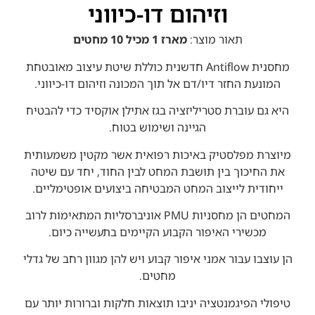
וזיהום דו-כיווני
תאור מוצר:
מארז 1 מכיל 10 מחטים
מחסנית Antiflow חדשנית כוללת שיטת עיצוב מאובטחת
המונעת החזר דיו/דם אל תוך המכונה וזיהום דו-כיווני.
היא גם עוברת סטריליזציה בגז אתילן אוקסיד כדי להבטיח
הגיינה ושימוש בטוח.
מיוצרת מפלסטיק באיכות רפואית אשר מקטין משמעותית
את החיכוך בין תושבת המחט לבין החוד, יחד עם שיטה
ייחודית לייצוב המחט המבטיחה ביצועים אופטימליים.
המחטים הן מחסניות PMU אוניברסליות המתאימות לרוב
מכשירי האיפור הקבוע הקיימים בתעשייה כיום.
הן עוצבו עבור אמני איפור קבוע ויש להן מגוון רחב של גדלי
מחטים.
טיפולי הפיגמנטציה יניבו תוצאות חלקות וברורות יותר עם