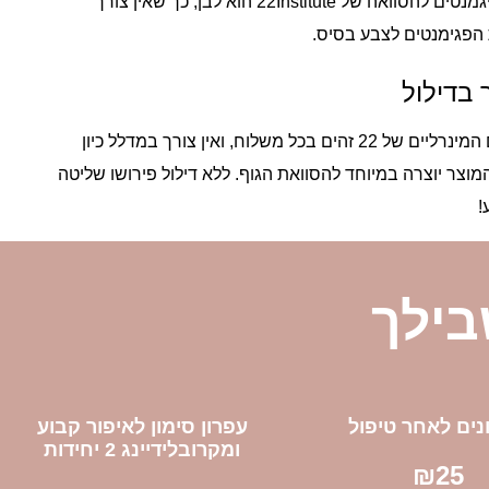
הבסיס לפיגמנטים להסוואה של 22Institute הוא לבן, כך שאין צורך
הפגימנטים לצבע בסיס.
ך בדילול
הפיגמנטים המינרליים של 22 זהים בכל משלוח, ואין צורך במדלל כיון
וצר יוצרה במיוחד להסוואת הגוף. ללא דילול פירושו שליטה
!
בילך
נים לאחר טיפול
עפרון סימון לאיפור קבוע
ומקרובלידיינג 2 יחידות
₪
25