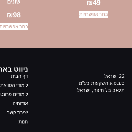
₪
49
שונים
₪
98
בחר אפשרויות
בחר אפשרויות
ניווט באת
22 ישראל
דף הבית
ס.נ.פ.ע השקעות בע”מ
לימודי הסוואת
תלאביב \ חיפה, ישראל
לימודים פרונטל
אודותינו
יצירת קשר
חנות