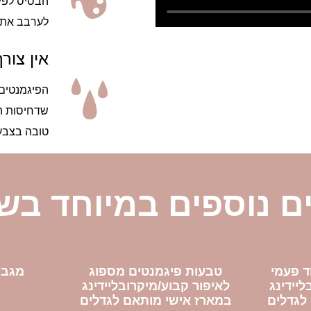
לערבב את 
אין צור
שדחיסות המ
טובה בצבע
ם נוספים במיוחד בש
ד פעמי
טבעות פיגמנטים מספוג
מגבו
ליידינג
לאיפור קבוע/מיקרובליידינג
לגדלים
במארז אישי מותאם לגדלים