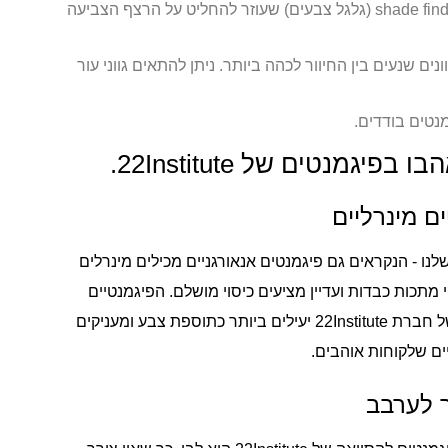
לכל הפיגמנטים שלנו יש shade finder (גלגל צבעים) שעוזר להחליט על הרצף הצביעה
המוצרים המלא כולל 8 גוונים שנעים בין החיוור לכהה ביותר. ניתן להתאים גווני עור
מנטים בודדים.
גמנטים של 22Institute.
ם מינרליים
לנו - הנקראים גם פיגמנטים אנאורגניים מכילים מינרלים
 מתכות כבדות ועדיין מציעים כיסוי מושלם. הפיגמנטיים
להסוואה של חברת 22Institute יעילים ביותר כתוספת צבע ומעניקים
יים שלקוחות אוהבים.
ך לערבב