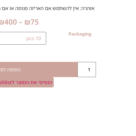
אזהרה: אין להשתמש אם האריזה פגומה או אם 
₪
400
–
₪
75
Packaging
הוספה לסל
הוסיפי את המוצר לWishlist