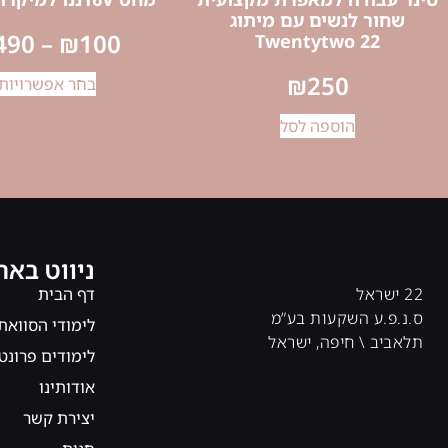
שחור לנשים עם מיתוג
490
–
₪
100
Twentytwo 22
₪
250
בחר אפשרויות
הוספה לסל
ניווט באת
22 ישראל
דף הבית
ס.נ.פ.ע השקעות בע”מ
לימודי הסוואת
תלאביב \ חיפה, ישראל
לימודים פרונט
אודותינו
יצירת קשר