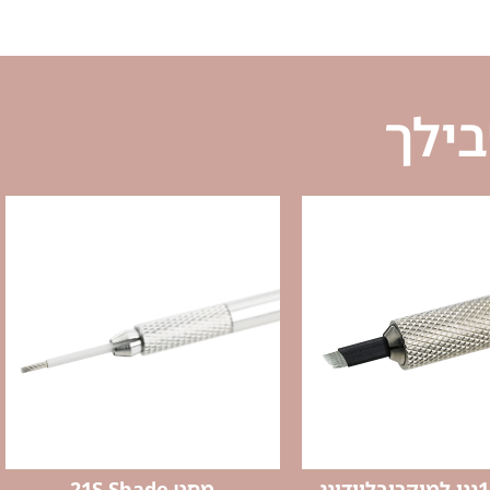
בילך
מחט 21S Shade