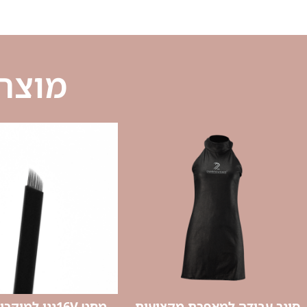
מוצרי
סינר עבודה למאפרת מקצועית
מחט 16Vננו למיקרובליידינג