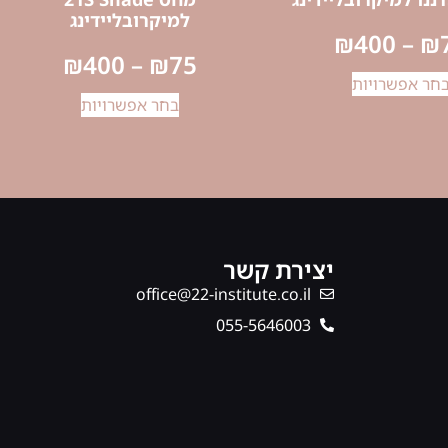
למיקרובליידינג
₪
400
–
₪
₪
400
–
₪
75
חר אפשרויות
בחר אפשרויות
יצירת קשר
office@22-institute.co.il
‎055-5646003