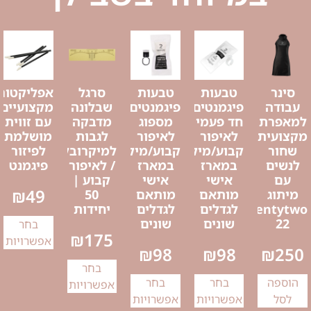
סינר
טבעות
טבעות
סרגל
אפליקטור
עבודה
פיגמנטים
פיגמנטים
שבלונה
מקצועיים
למאפרת
חד פעמי
מספוג
מדבקה
עם זווית
מקצועית
לאיפור
לאיפור
לגבות
מושלמת
שחור
קבוע/מיקרובליידינג
קבוע/מיקרובליידינג
למיקרובליידינג
לפיזור
לנשים
במארז
במארז
/ לאיפור
פיגמנט
עם
אישי
אישי
קבוע |
₪
49
מיתוג
מותאם
מותאם
50
Twentytwo
לגדלים
לגדלים
יחידות
22
שונים
שונים
בחר
₪
175
אפשרויות
₪
98
₪
98
₪
250
בחר
הוספה
בחר
בחר
אפשרויות
לסל
אפשרויות
אפשרויות