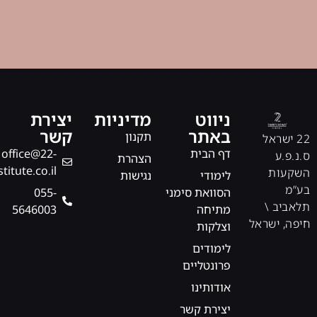
ניווט
מדיניות
יצירת
באתר
קשר
תקנון
22 ישראל
דף הבית
office@22-
ס.נ.פ.ע
הצהרת
stitute.co.il
השקעות
לימודי
נגישות
בע”מ
הסוואת סימני
‎055-
תלאביב \
מתיחה
5646003
חיפה, ישראל
וצלקות
לימודים
פרונטליים
אודותינו
יצירת קשר