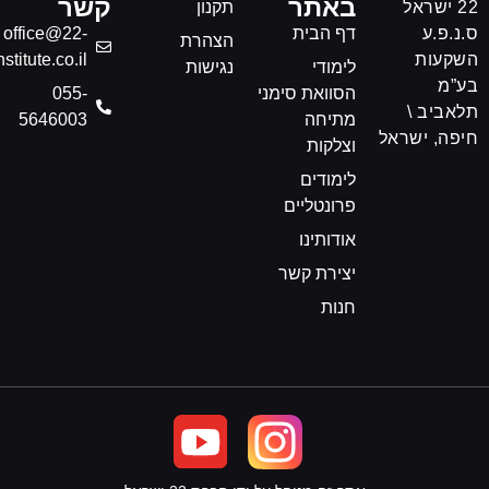
באתר
קשר
22 ישראל
תקנון
ס.נ.פ.ע
דף הבית
office@22-
הצהרת
השקעות
nstitute.co.il
לימודי
נגישות
בע”מ
הסוואת סימני
‎055-
תלאביב \
מתיחה
5646003
חיפה, ישראל
וצלקות
לימודים
פרונטליים
אודותינו
יצירת קשר
חנות