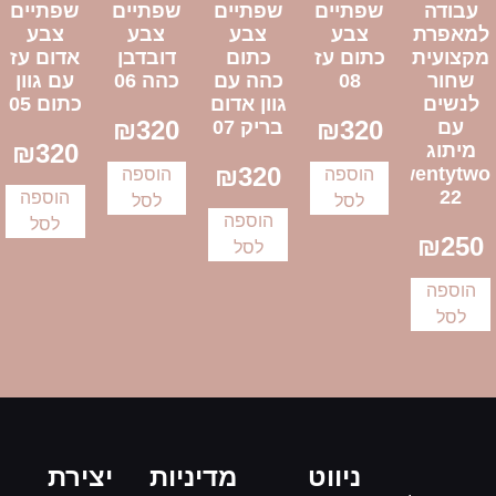
עבודה
שפתיים
שפתיים
שפתיים
שפתיים
למאפרת
צבע
צבע
צבע
צבע
מקצועית
כתום עז
כתום
דובדבן
אדום עז
שחור
08
כהה עם
כהה 06
עם גוון
לנשים
גוון אדום
כתום 05
₪
320
₪
320
עם
בריק 07
₪
320
מיתוג
₪
320
Twentytwo
הוספה
הוספה
22
הוספה
לסל
לסל
הוספה
לסל
₪
250
לסל
הוספה
לסל
ניווט
מדיניות
יצירת