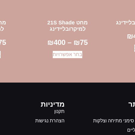
מחט 21S Shade
למיקרובליידינג
למ
₪
75
₪
400
–
₪
75
בחר אפשרויות
ב
ר
מדיניות
תקנון
 סימני מתיחה וצלקות
הצהרת נגישות
יים