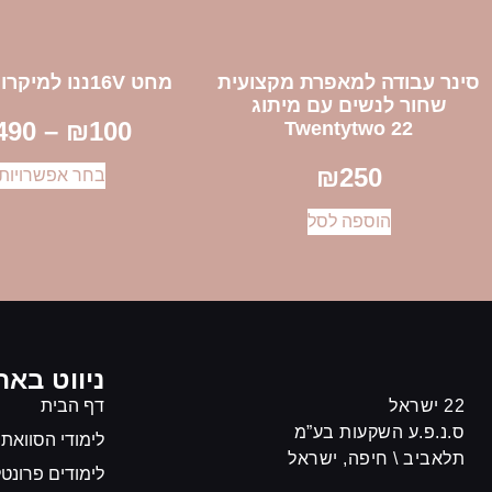
סינר עבודה למאפרת מקצועית
מחט 16Vננו למיקרובליידינג
שחור לנשים עם מיתוג
490
–
₪
100
Twentytwo 22
₪
250
בחר אפשרויות
הוספה לסל
ניווט באת
22 ישראל
דף הבית
ס.נ.פ.ע השקעות בע”מ
לימודי הסוואת
תלאביב \ חיפה, ישראל
לימודים פרונטל