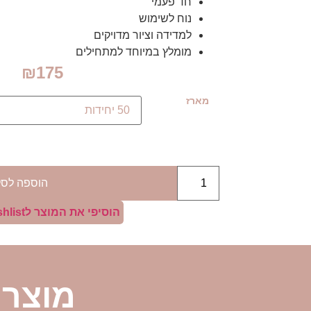
חד פעמי
נוח לשימוש
למדידה וציור מדויקים
מומלץ במיוחד למתחילים
₪
175
מארז
הוספה לסל
הוסיפי את המוצר לWishlist
מוצרי