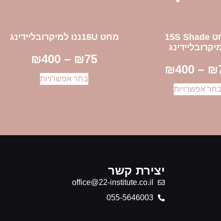
מחט 15S Shade
מחט 18Uננו למיקרובליידינג
יקרובליידינג
₪
400
–
₪
75
₪
400
–
₪
בחר אפשרויות
חר אפשרויות
יצירת קשר
office@22-institute.co.il
‎055-5646003