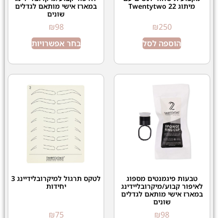
מיתוג Twentytwo 22
במארז אישי מותאם לגדלים
שונים
₪
98
₪
250
הוספה לסל
בחר אפשרויות
טבעות פיגמנטים מספוג
לטקס תרגול למיקרובלידיינג 3
לאיפור קבוע/מיקרובליידינג
יחידות
במארז אישי מותאם לגדלים
שונים
₪
75
₪
98