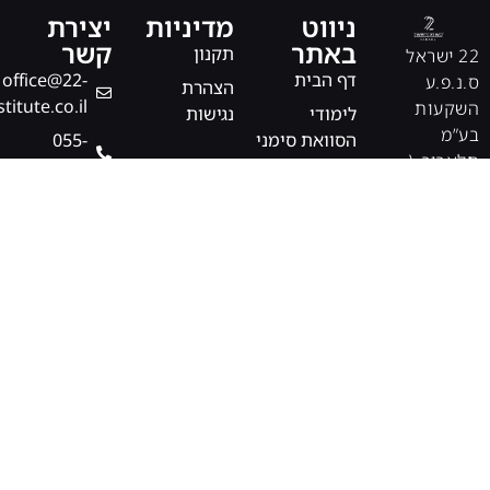
ניווט
מדיניות
יצירת
באתר
קשר
תקנון
22 ישראל
דף הבית
office@22-
ס.נ.פ.ע
הצהרת
stitute.co.il
השקעות
לימודי
נגישות
בע”מ
הסוואת סימני
‎055-
תלאביב \
מתיחה
5646003
חיפה, ישראל
וצלקות
לימודים
פרונטליים
אודותינו
יצירת קשר
חנות