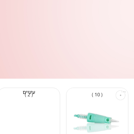
עיניים
( 2 )
( 10 )