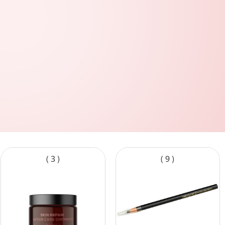
( 3 )
( 9 )